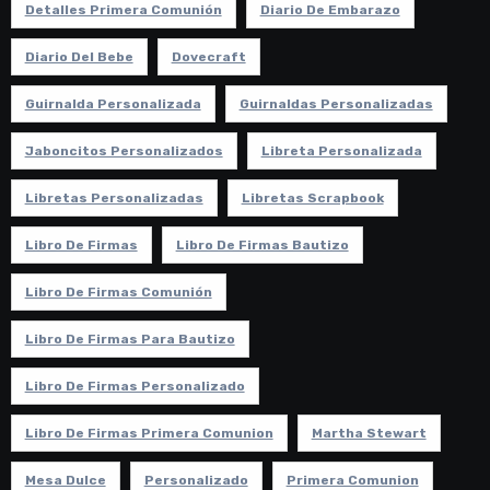
Detalles Primera Comunión
Diario De Embarazo
Diario Del Bebe
Dovecraft
Guirnalda Personalizada
Guirnaldas Personalizadas
Jaboncitos Personalizados
Libreta Personalizada
Libretas Personalizadas
Libretas Scrapbook
Libro De Firmas
Libro De Firmas Bautizo
Libro De Firmas Comunión
Libro De Firmas Para Bautizo
Libro De Firmas Personalizado
Libro De Firmas Primera Comunion
Martha Stewart
Mesa Dulce
Personalizado
Primera Comunion