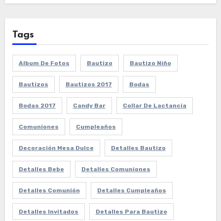
Tags
Album De Fotos
Bautizo
Bautizo Niño
Bautizos
Bautizos 2017
Bodas
Bodas 2017
Candy Bar
Collar De Lactancia
Comuniones
Cumpleaños
Decoración Mesa Dulce
Detalles Bautizo
Detalles Bebe
Detalles Comuniones
Detalles Comunión
Detalles Cumpleaños
Detalles Invitados
Detalles Para Bautizo