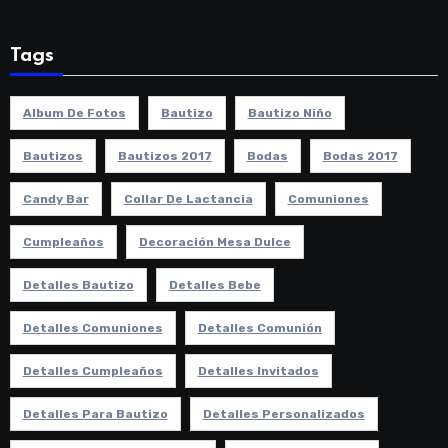
Tags
Album De Fotos
Bautizo
Bautizo Niño
Bautizos
Bautizos 2017
Bodas
Bodas 2017
Candy Bar
Collar De Lactancia
Comuniones
Cumpleaños
Decoración Mesa Dulce
Detalles Bautizo
Detalles Bebe
Detalles Comuniones
Detalles Comunión
Detalles Cumpleaños
Detalles Invitados
Detalles Para Bautizo
Detalles Personalizados