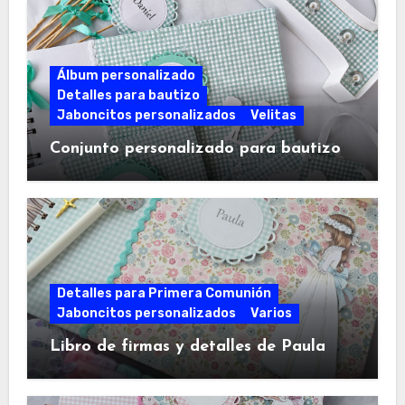
Álbum personalizado
Detalles para bautizo
Jaboncitos personalizados
Velitas
Conjunto personalizado para bautizo
Detalles para Primera Comunión
Jaboncitos personalizados
Varios
Libro de firmas y detalles de Paula