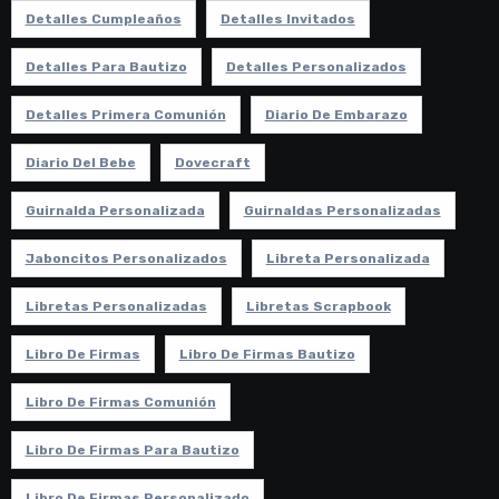
Detalles Cumpleaños
Detalles Invitados
Detalles Para Bautizo
Detalles Personalizados
Detalles Primera Comunión
Diario De Embarazo
Diario Del Bebe
Dovecraft
Guirnalda Personalizada
Guirnaldas Personalizadas
Jaboncitos Personalizados
Libreta Personalizada
Libretas Personalizadas
Libretas Scrapbook
Libro De Firmas
Libro De Firmas Bautizo
Libro De Firmas Comunión
Libro De Firmas Para Bautizo
Libro De Firmas Personalizado