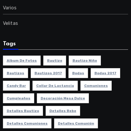
Varios
Velitas
Tags
Album De Fotos
Bautizo
Bautizo Niño
Bautizos
Bautizos 2017
Bodas
Bodas 2017
Candy Bar
Collar De Lactancia
Comuniones
Cumpleaños
Decoración Mesa Dulce
Detalles Bautizo
Detalles Bebe
Detalles Comuniones
Detalles Comunión