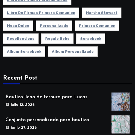
Libro De Firmas Primera Comunion
Martha Stewart
Mesa Dulce
Personalizado
Primera Comunion
Recollections
Regalo Bebe
Scrapbook
Álbum Scrapbook
Álbum Personalizado
Recent Post
Bautizo lleno de ternura para Lucas
julio 12, 2026
Conjunto personalizado para bautizo
junio 27, 2026