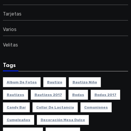
Tarjetas
Varios
Velitas
Tags
Album De Fotos
Bautizo
Bautizo Niño
Bautizos
Bautizos 2017
Bodas
Bodas 2017
Candy Bar
Collar De Lactancia
Comuniones
Cumpleaños
Decoración Mesa Dulce