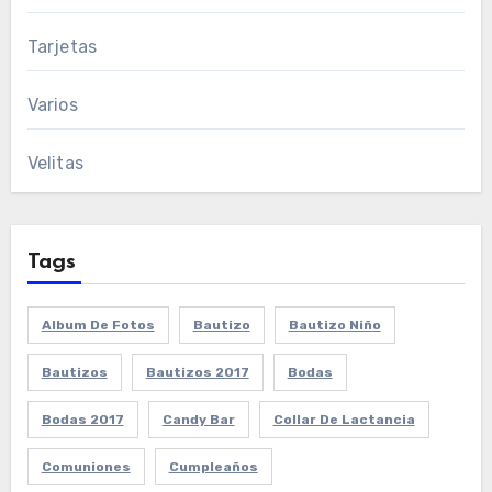
Tarjetas
Varios
Velitas
Tags
Album De Fotos
Bautizo
Bautizo Niño
Bautizos
Bautizos 2017
Bodas
Bodas 2017
Candy Bar
Collar De Lactancia
Comuniones
Cumpleaños