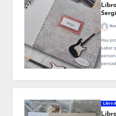
Libr
Serg
No
Hay pro
saber q
persona
pensad
Libro 
Libr