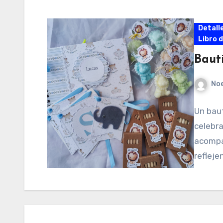
Detall
Libro 
Baut
No
Un baut
celebra
acompa
refleje