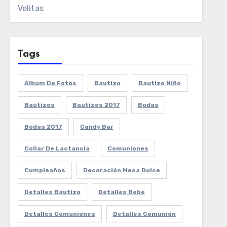
Velitas
Tags
Album De Fotos
Bautizo
Bautizo Niño
Bautizos
Bautizos 2017
Bodas
Bodas 2017
Candy Bar
Collar De Lactancia
Comuniones
Cumpleaños
Decoración Mesa Dulce
Detalles Bautizo
Detalles Bebe
Detalles Comuniones
Detalles Comunión