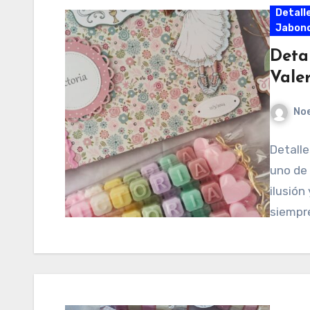
Detall
Jabonc
Deta
Valer
No
Detall
uno de
ilusión
siempre