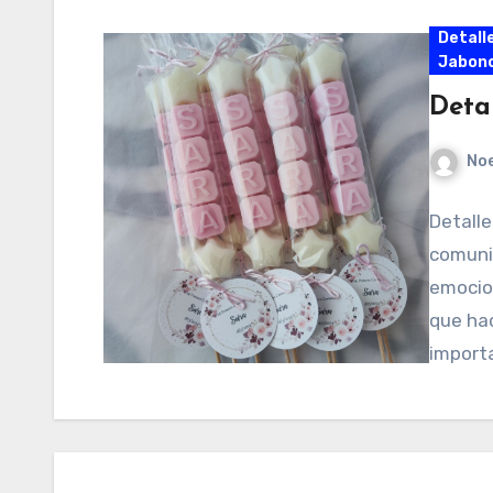
Detall
Jabonc
Deta
No
Detall
comunio
emocion
que hac
import