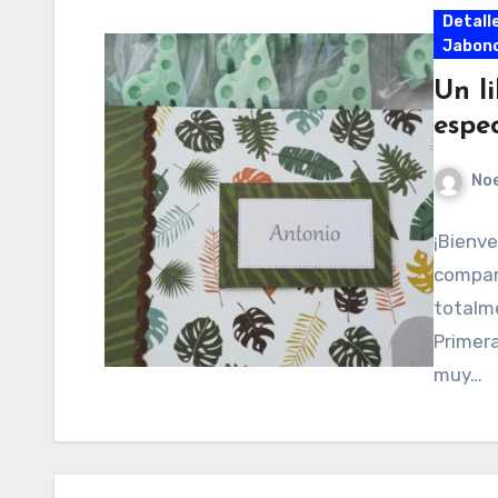
Detall
Jabonc
Un l
espec
No
¡Bienve
compar
totalm
Primer
muy…