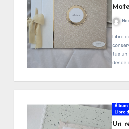
Mat
No
Libro d
conserv
fue un 
desde 
Álbum 
Libro 
Un r