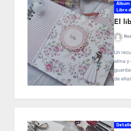
Álbum 
Libro 
El l
No
Un rec
alma y
guarda
de ella
Detall