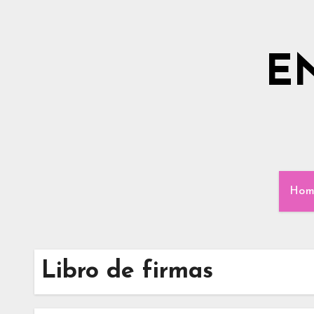
Ir
al
contenido
E
Hom
Libro de firmas