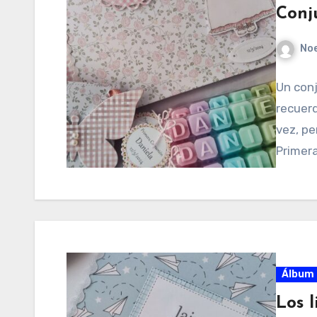
Conj
No
Un conj
recuerd
vez, p
Primera
Álbum 
Los 