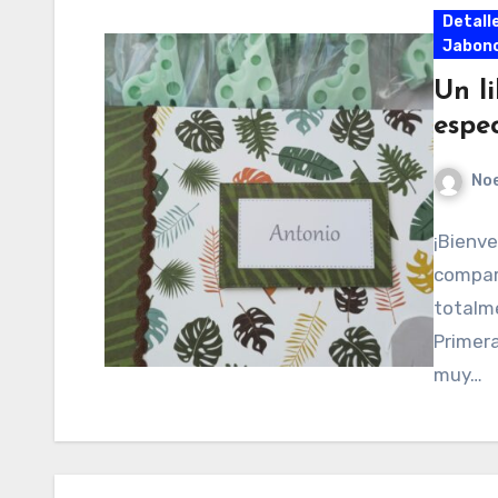
Detall
Jabonc
Un l
espec
No
¡Bienve
compar
totalm
Primer
muy…