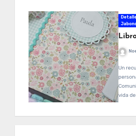
Detall
Jabonc
Libro
No
Un recu
persona
Comuni
vida de