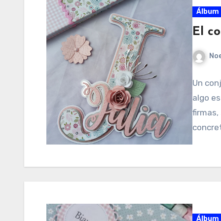
Álbum 
El c
No
Un con
algo es
firmas,
concre
Álbum 