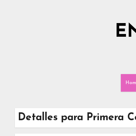
Ir
al
contenido
E
Hom
Detalles para Primera 