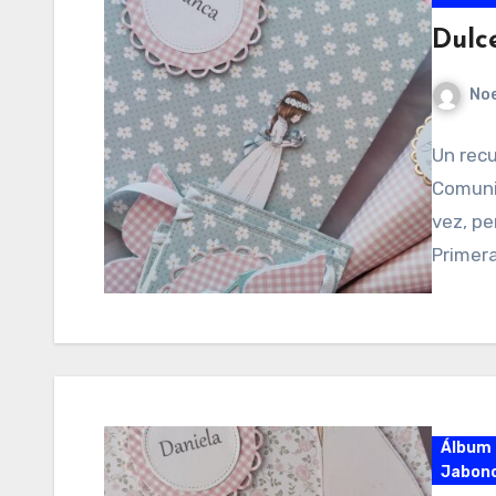
Dulc
No
Un recu
Comuni
vez, pe
Primer
Álbum 
Jabonc