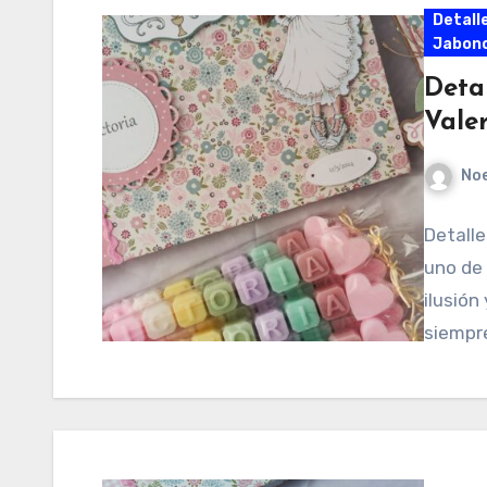
Detall
Jabonc
Deta
Valer
No
Detall
uno de
ilusión
siempre