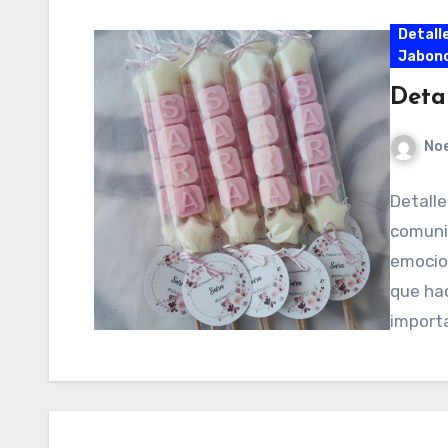
Detall
Jabonc
Deta
No
Detall
comunio
emocion
que hac
import