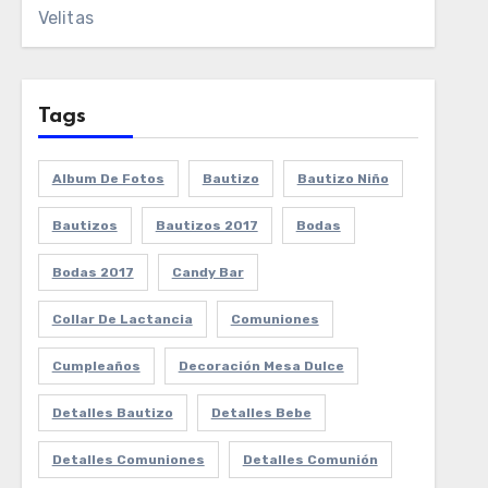
Velitas
Tags
Album De Fotos
Bautizo
Bautizo Niño
Bautizos
Bautizos 2017
Bodas
Bodas 2017
Candy Bar
Collar De Lactancia
Comuniones
Cumpleaños
Decoración Mesa Dulce
Detalles Bautizo
Detalles Bebe
Detalles Comuniones
Detalles Comunión