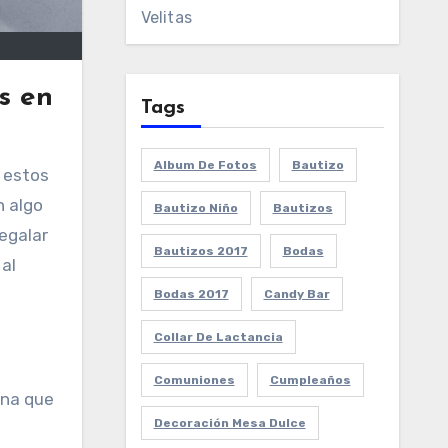
Velitas
s en
Tags
Album De Fotos
Bautizo
n estos
n algo
Bautizo Niño
Bautizos
egalar
Bautizos 2017
Bodas
al
Bodas 2017
Candy Bar
Collar De Lactancia
Comuniones
Cumpleaños
ona que
Decoración Mesa Dulce