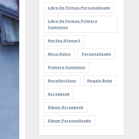
Libro De Firmas Personalizado
Libro De Firmas Primera
Comunion
Martha Stewart
Mesa Dulce
Personalizado
Primera Comunion
Recollections
Regalo Bebe
Scrapbook
Álbum Scrapbook
Álbum Personalizado