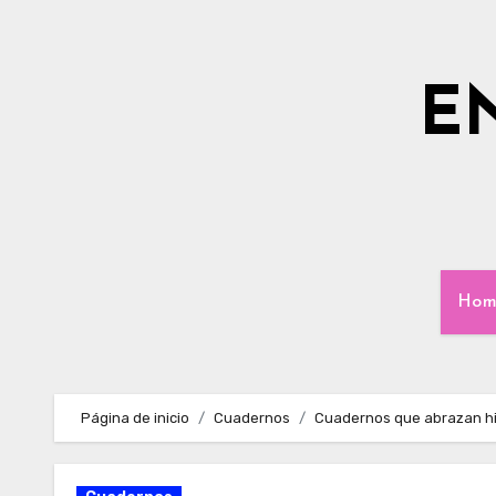
Ir
al
contenido
E
Hom
Página de inicio
Cuadernos
Cuadernos que abrazan hi