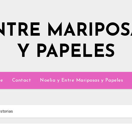
NTRE MARIPOS
Y PAPELES
e
Contact
Noelia y Entre Mariposas y Papeles
storias