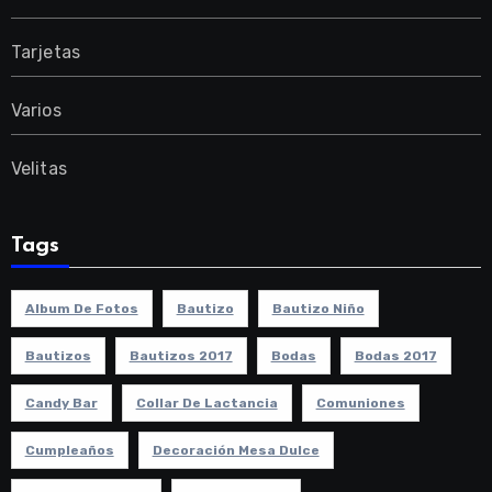
Tarjetas
Varios
Velitas
Tags
Album De Fotos
Bautizo
Bautizo Niño
Bautizos
Bautizos 2017
Bodas
Bodas 2017
Candy Bar
Collar De Lactancia
Comuniones
Cumpleaños
Decoración Mesa Dulce