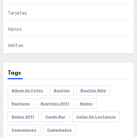
Tarjetas
Varios
Velitas
Tags
Album De Fotos
Bautizo
Bautizo Niño
Bautizos
Bautizos 2017
Bodas
Bodas 2017
Candy Bar
Collar De Lactancia
Comuniones
Cumpleaños