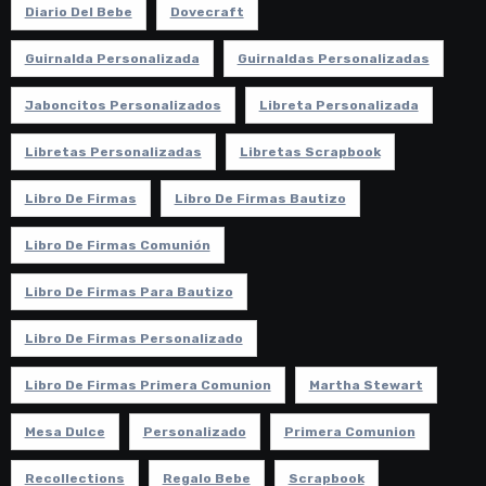
Diario Del Bebe
Dovecraft
Guirnalda Personalizada
Guirnaldas Personalizadas
Jaboncitos Personalizados
Libreta Personalizada
Libretas Personalizadas
Libretas Scrapbook
Libro De Firmas
Libro De Firmas Bautizo
Libro De Firmas Comunión
Libro De Firmas Para Bautizo
Libro De Firmas Personalizado
Libro De Firmas Primera Comunion
Martha Stewart
Mesa Dulce
Personalizado
Primera Comunion
Recollections
Regalo Bebe
Scrapbook