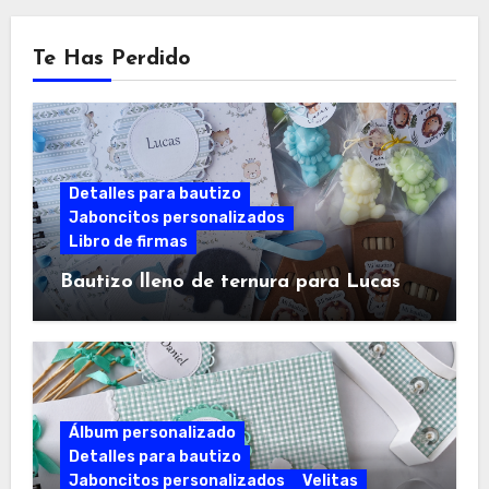
Te Has Perdido
Detalles para bautizo
Jaboncitos personalizados
Libro de firmas
Bautizo lleno de ternura para Lucas
Álbum personalizado
Detalles para bautizo
Jaboncitos personalizados
Velitas