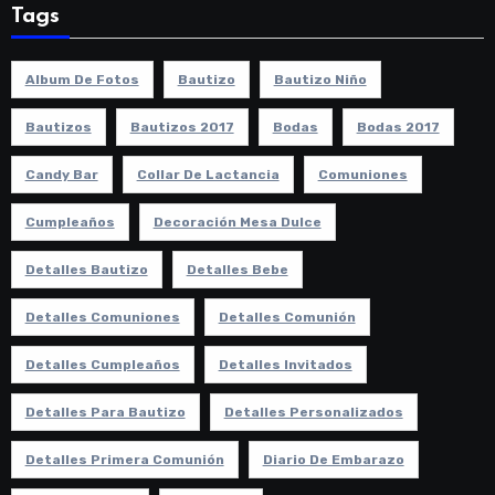
Tags
Album De Fotos
Bautizo
Bautizo Niño
Bautizos
Bautizos 2017
Bodas
Bodas 2017
Candy Bar
Collar De Lactancia
Comuniones
Cumpleaños
Decoración Mesa Dulce
Detalles Bautizo
Detalles Bebe
Detalles Comuniones
Detalles Comunión
Detalles Cumpleaños
Detalles Invitados
Detalles Para Bautizo
Detalles Personalizados
Detalles Primera Comunión
Diario De Embarazo