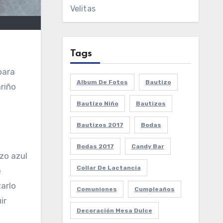
Velitas
Tags
Album De Fotos
Bautizo
riño
Bautizo Niño
Bautizos
Bautizos 2017
Bodas
Bodas 2017
Candy Bar
zo azul
Collar De Lactancia
e
zarlo
Comuniones
Cumpleaños
ir
Decoración Mesa Dulce