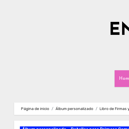
Ir
al
contenido
E
Hom
Página de inicio
Álbum personalizado
Libro de Firmas