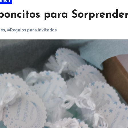
unión
boncitos para Sorprende
les
,
#Regalos para invitados