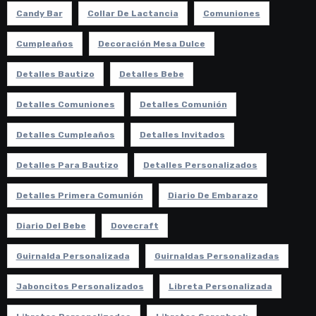
Candy Bar
Collar De Lactancia
Comuniones
Cumpleaños
Decoración Mesa Dulce
Detalles Bautizo
Detalles Bebe
Detalles Comuniones
Detalles Comunión
Detalles Cumpleaños
Detalles Invitados
Detalles Para Bautizo
Detalles Personalizados
Detalles Primera Comunión
Diario De Embarazo
Diario Del Bebe
Dovecraft
Guirnalda Personalizada
Guirnaldas Personalizadas
Jaboncitos Personalizados
Libreta Personalizada