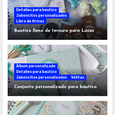
Detalles para bautizo
Jaboncitos personalizados
Libro de firmas
Bautizo lleno de ternura para Lucas
Álbum personalizado
Detalles para bautizo
Jaboncitos personalizados
Velitas
Conjunto personalizado para bautizo