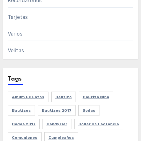
Recordatorios
Tarjetas
Varios
Velitas
Tags
Album De Fotos
Bautizo
Bautizo Niño
Bautizos
Bautizos 2017
Bodas
Bodas 2017
Candy Bar
Collar De Lactancia
Comuniones
Cumpleaños