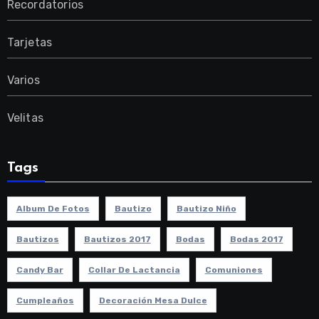
Recordatorios
Tarjetas
Varios
Velitas
Tags
Album De Fotos
Bautizo
Bautizo Niño
Bautizos
Bautizos 2017
Bodas
Bodas 2017
Candy Bar
Collar De Lactancia
Comuniones
Cumpleaños
Decoración Mesa Dulce