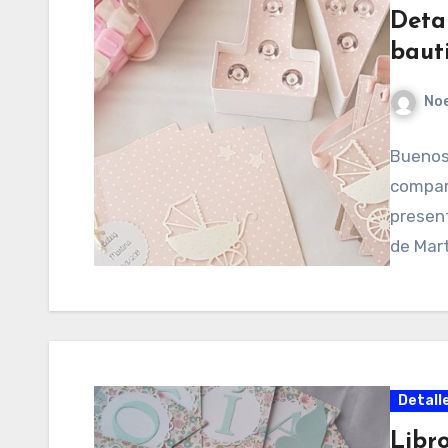
Deta
baut
No
Buenos 
compart
present
de Mart
Detall
Libr