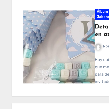
Álbum 
Jabonc
Deta
en a
No
Hoy qui
que me
para de
invitad