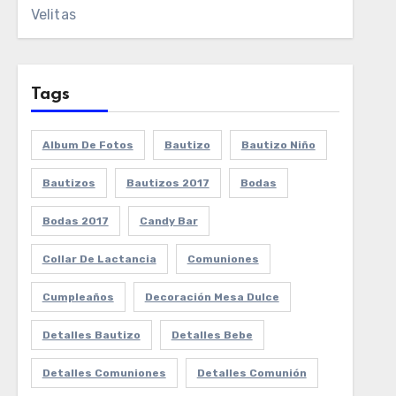
Velitas
Tags
Album De Fotos
Bautizo
Bautizo Niño
Bautizos
Bautizos 2017
Bodas
Bodas 2017
Candy Bar
Collar De Lactancia
Comuniones
Cumpleaños
Decoración Mesa Dulce
Detalles Bautizo
Detalles Bebe
Detalles Comuniones
Detalles Comunión