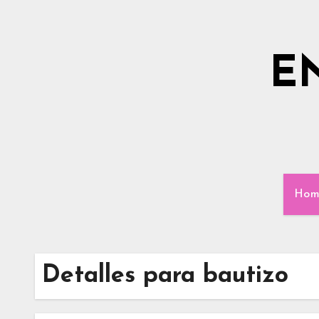
Ir
al
contenido
E
Hom
Detalles para bautizo