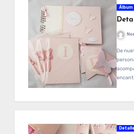
Álbum 
Deta
No
De nuev
persona
acompa
encant
Detall