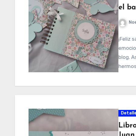
el ba
No
¡Feliz 
emocio
blog. A
hermos
Detall
Libr
Juan