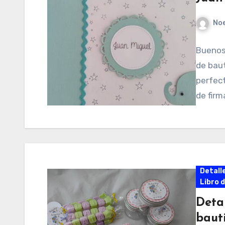
No
Buenos 
de baut
perfec
de firm
Detall
Libro 
Deta
baut