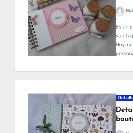
No
Es un p
vuelta 
Hoy, qu
persona
Detall
Deta
baut