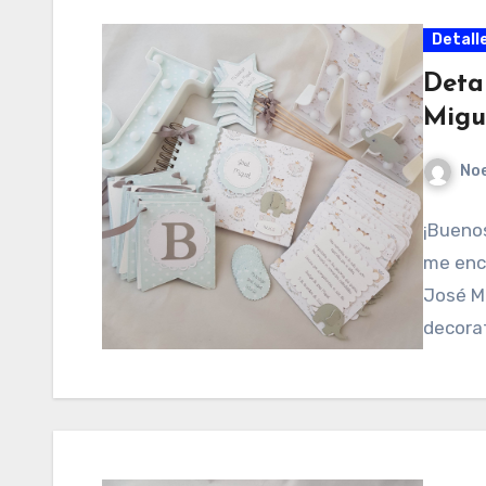
Detall
Detal
Migu
No
¡Buenos
me enc
José Mi
decorat