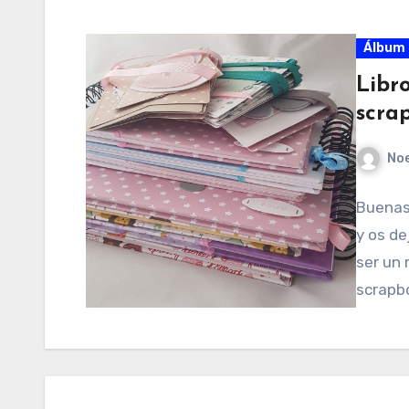
Álbum 
Libr
scra
No
Buenas
y os de
ser un 
scrapb