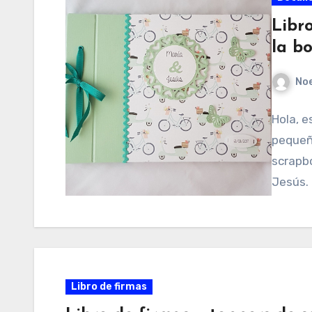
Libr
la b
No
Hola, e
pequeño
scrapbo
Jesús.
Libro de firmas