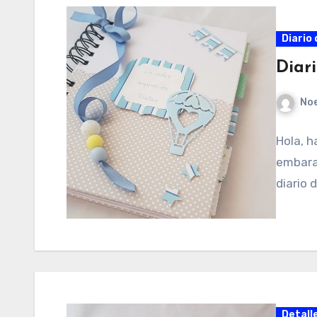
Diario 
Diar
No
Hola, h
embara
diario
Detall