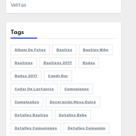
Velitas
Tags
Album De Fotos
Bautizo
Bautizo Niño
Bautizos
Bautizos 2017
Bodas
Bodas 2017
Candy Bar
Collar De Lactancia
Comuniones
Cumpleaños
Decoración Mesa Dulce
Detalles Bautizo
Detalles Bebe
Detalles Comuniones
Detalles Comunión