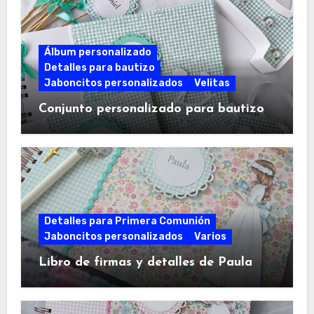
Álbum personalizado
Detalles para bautizo
Jaboncitos personalizados
Velitas
Conjunto personalizado para bautizo
Detalles para Primera Comunión
Jaboncitos personalizados
Varios
Libro de firmas y detalles de Paula