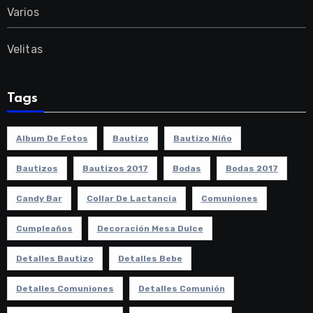
Varios
Velitas
Tags
Album De Fotos
Bautizo
Bautizo Niño
Bautizos
Bautizos 2017
Bodas
Bodas 2017
Candy Bar
Collar De Lactancia
Comuniones
Cumpleaños
Decoración Mesa Dulce
Detalles Bautizo
Detalles Bebe
Detalles Comuniones
Detalles Comunión