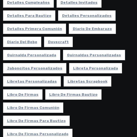
Detalles Cumpleaños
Detalles Invitados
Detalles Para Bautizo
Detalles Personalizados
Detalles Primera Comunión
Diario De Embarazo
Diario Del Bebe
Dovecraft
Guirnalda Personalizada
Guirnaldas Personalizadas
Jaboncitos Personalizados
Libreta Personalizada
Libretas Personalizadas
Libretas Scrapbook
Libro De Firmas
Libro De Firmas Bautizo
Libro De Firmas Comunión
Libro De Firmas Para Bautizo
Libro De Firmas Personalizado