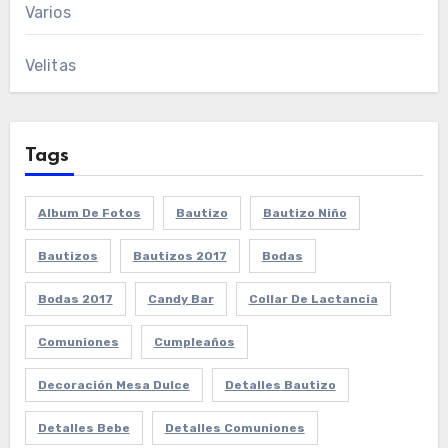
Varios
Velitas
Tags
Album De Fotos
Bautizo
Bautizo Niño
Bautizos
Bautizos 2017
Bodas
Bodas 2017
Candy Bar
Collar De Lactancia
Comuniones
Cumpleaños
Decoración Mesa Dulce
Detalles Bautizo
Detalles Bebe
Detalles Comuniones