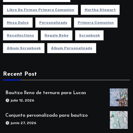
Libro De Firmas Primera Comunion
Martha Stewart
Mesa Dulce
Personalizado
Primera Comunion
Recollections
Regalo Bebe
Scrapbook
Álbum Scrapbook
Álbum Personalizado
Recent Post
Bautizo lleno de ternura para Lucas
julio 12, 2026
Conjunto personalizado para bautizo
junio 27, 2026