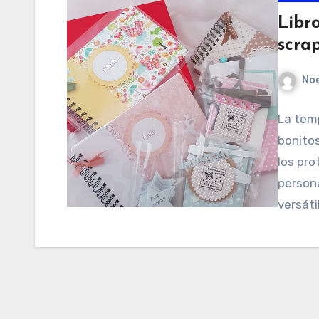
Libr
scra
No
La tem
bonitos
los pro
person
versáti