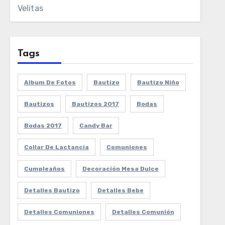
Velitas
Tags
Album De Fotos
Bautizo
Bautizo Niño
Bautizos
Bautizos 2017
Bodas
Bodas 2017
Candy Bar
Collar De Lactancia
Comuniones
Cumpleaños
Decoración Mesa Dulce
Detalles Bautizo
Detalles Bebe
Detalles Comuniones
Detalles Comunión