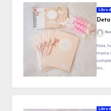
Libro 
Deta
No
Hola, h
mama de
cumple
los…
Libro 