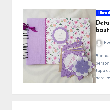
Libro 
Deta
baut
No
Buenas 
persona
tope c
para i