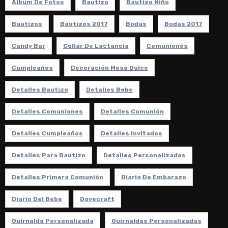
Album De Fotos
Bautizo
Bautizo Niño
Bautizos
Bautizos 2017
Bodas
Bodas 2017
Candy Bar
Collar De Lactancia
Comuniones
Cumpleaños
Decoración Mesa Dulce
Detalles Bautizo
Detalles Bebe
Detalles Comuniones
Detalles Comunión
Detalles Cumpleaños
Detalles Invitados
Detalles Para Bautizo
Detalles Personalizados
Detalles Primera Comunión
Diario De Embarazo
Diario Del Bebe
Dovecraft
Guirnalda Personalizada
Guirnaldas Personalizadas