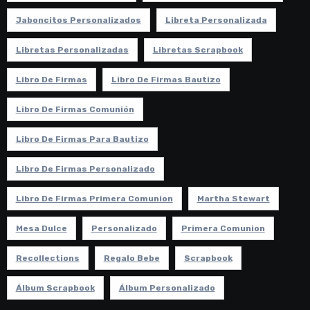
Jaboncitos Personalizados
Libreta Personalizada
Libretas Personalizadas
Libretas Scrapbook
Libro De Firmas
Libro De Firmas Bautizo
Libro De Firmas Comunión
Libro De Firmas Para Bautizo
Libro De Firmas Personalizado
Libro De Firmas Primera Comunion
Martha Stewart
Mesa Dulce
Personalizado
Primera Comunion
Recollections
Regalo Bebe
Scrapbook
Álbum Scrapbook
Álbum Personalizado