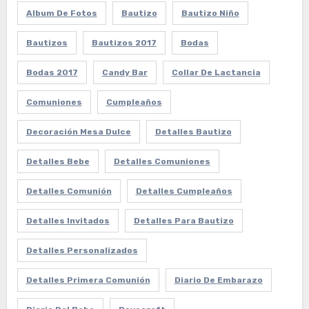
Album De Fotos
Bautizo
Bautizo Niño
Bautizos
Bautizos 2017
Bodas
Bodas 2017
Candy Bar
Collar De Lactancia
Comuniones
Cumpleaños
Decoración Mesa Dulce
Detalles Bautizo
Detalles Bebe
Detalles Comuniones
Detalles Comunión
Detalles Cumpleaños
Detalles Invitados
Detalles Para Bautizo
Detalles Personalizados
Detalles Primera Comunión
Diario De Embarazo