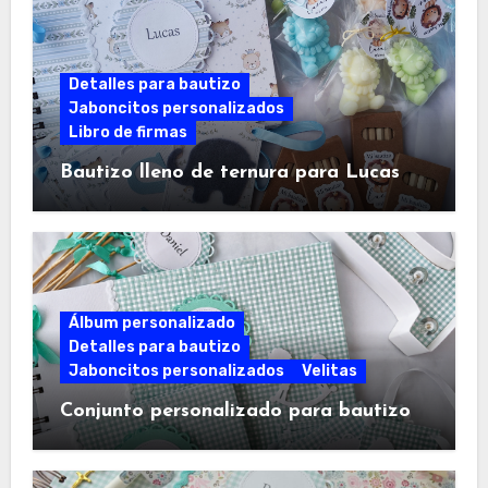
Detalles para bautizo
Jaboncitos personalizados
Libro de firmas
Bautizo lleno de ternura para Lucas
Álbum personalizado
Detalles para bautizo
Jaboncitos personalizados
Velitas
Conjunto personalizado para bautizo