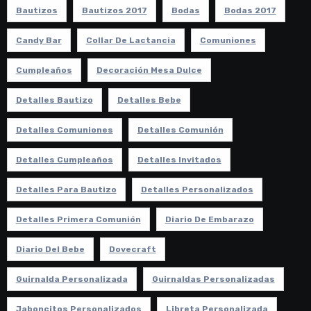
Bautizos
Bautizos 2017
Bodas
Bodas 2017
Candy Bar
Collar De Lactancia
Comuniones
Cumpleaños
Decoración Mesa Dulce
Detalles Bautizo
Detalles Bebe
Detalles Comuniones
Detalles Comunión
Detalles Cumpleaños
Detalles Invitados
Detalles Para Bautizo
Detalles Personalizados
Detalles Primera Comunión
Diario De Embarazo
Diario Del Bebe
Dovecraft
Guirnalda Personalizada
Guirnaldas Personalizadas
Jaboncitos Personalizados
Libreta Personalizada