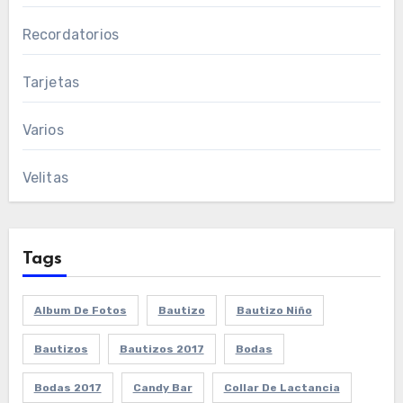
Recordatorios
Tarjetas
Varios
Velitas
Tags
Album De Fotos
Bautizo
Bautizo Niño
Bautizos
Bautizos 2017
Bodas
Bodas 2017
Candy Bar
Collar De Lactancia