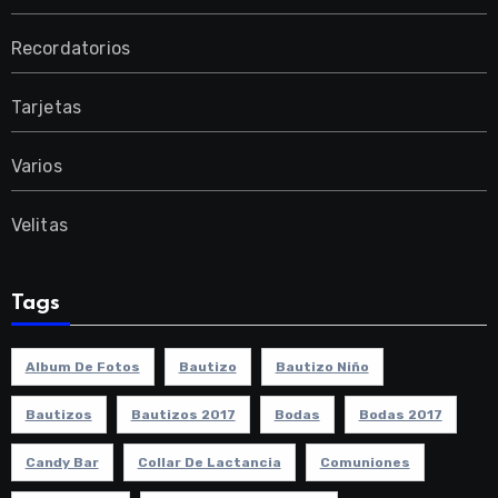
Recordatorios
Tarjetas
Varios
Velitas
Tags
Album De Fotos
Bautizo
Bautizo Niño
Bautizos
Bautizos 2017
Bodas
Bodas 2017
Candy Bar
Collar De Lactancia
Comuniones