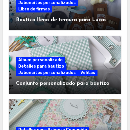
Jaboncitos personalizados
Libro de firmas
Bautizo lleno de ternura para Lucas
Álbum personalizado
Detalles para bautizo
Jaboncitos personalizados
Velitas
Conjunto personalizado para bautizo
Detalles para Primera Comunión