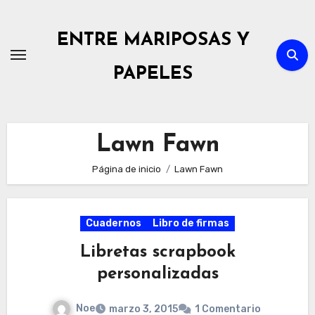
Ir
al
ENTRE MARIPOSAS Y
contenido
PAPELES
Lawn Fawn
Página de inicio
Lawn Fawn
Cuadernos
Libro de firmas
Libretas scrapbook
personalizadas
Noe
marzo 3, 2015
1 Comentario