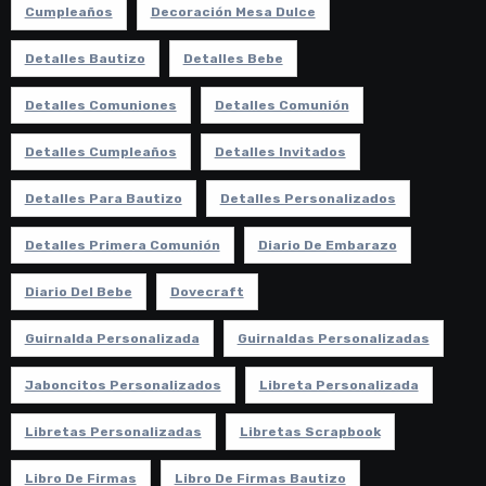
Cumpleaños
Decoración Mesa Dulce
Detalles Bautizo
Detalles Bebe
Detalles Comuniones
Detalles Comunión
Detalles Cumpleaños
Detalles Invitados
Detalles Para Bautizo
Detalles Personalizados
Detalles Primera Comunión
Diario De Embarazo
Diario Del Bebe
Dovecraft
Guirnalda Personalizada
Guirnaldas Personalizadas
Jaboncitos Personalizados
Libreta Personalizada
Libretas Personalizadas
Libretas Scrapbook
Libro De Firmas
Libro De Firmas Bautizo