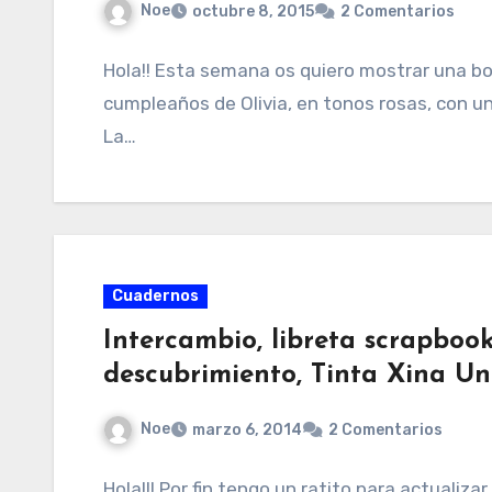
Noe
octubre 8, 2015
2 Comentarios
Hola!! Esta semana os quiero mostrar una bon
cumpleaños de Olivia, en tonos rosas, con u
La…
Cuadernos
Intercambio, libreta scrapboo
descubrimiento, Tinta Xina Un
Noe
marzo 6, 2014
2 Comentarios
Hola!!! Por fin tengo un ratito para actualiz