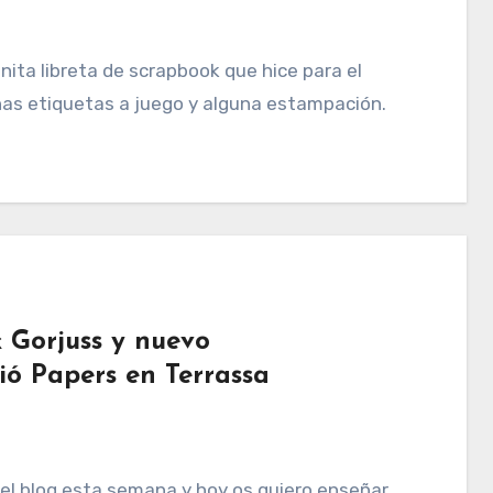
ita libreta de scrapbook que hice para el
nas etiquetas a juego y alguna estampación.
k Gorjuss y nuevo
ió Papers en Terrassa
ar el blog esta semana y hoy os quiero enseñar