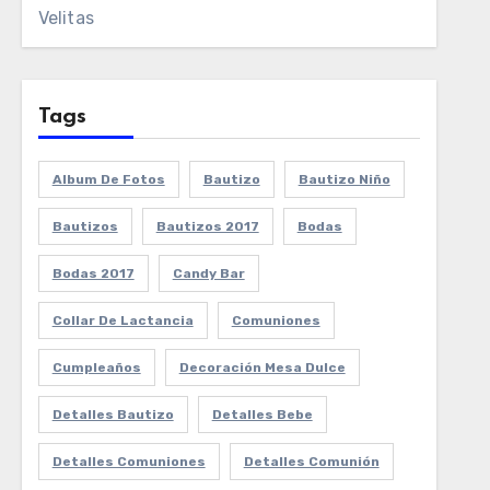
Velitas
Tags
Album De Fotos
Bautizo
Bautizo Niño
Bautizos
Bautizos 2017
Bodas
Bodas 2017
Candy Bar
Collar De Lactancia
Comuniones
Cumpleaños
Decoración Mesa Dulce
Detalles Bautizo
Detalles Bebe
Detalles Comuniones
Detalles Comunión