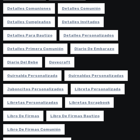
Detalles Comuniones
Detalles Comunión
Detalles Cumpleaños
Detalles Invitados
Detalles Para Bautizo
Detalles Personalizados
Detalles Primera Comunión
Diario De Embarazo
Diario Del Bebe
Dovecraft
Guirnalda Personalizada
Guirnaldas Personalizadas
Jaboncitos Personalizados
Libreta Personalizada
Libretas Personalizadas
Libretas Scrapbook
Libro De Firmas
Libro De Firmas Bautizo
Libro De Firmas Comunión