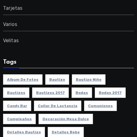
Tarjetas
Varios
Velitas
Tags
Album De Fotos
Bautizo
Bautizo Niño
Bautizos
Bautizos 2017
Bodas
Bodas 2017
Candy Bar
Collar De Lactancia
Comuniones
Cumpleaños
Decoración Mesa Dulce
Detalles Bautizo
Detalles Bebe