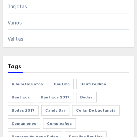
Tarjetas
Varios
Velitas
Tags
Album De Fotos
Bautizo
Bautizo Niño
Bautizos
Bautizos 2017
Bodas
Bodas 2017
Candy Bar
Collar De Lactancia
Comuniones
Cumpleaños
Decoración Mesa Dulce
Detalles Bautizo