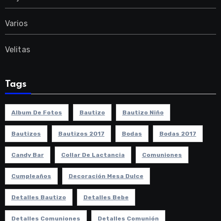
Varios
Velitas
Tags
Album De Fotos
Bautizo
Bautizo Niño
Bautizos
Bautizos 2017
Bodas
Bodas 2017
Candy Bar
Collar De Lactancia
Comuniones
Cumpleaños
Decoración Mesa Dulce
Detalles Bautizo
Detalles Bebe
Detalles Comuniones
Detalles Comunión