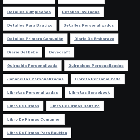
Detalles Cumpleaños
Detalles Invitados
Detalles Para Bautizo
Detalles Personalizados
Detalles Primera Comunión
Diario De Embarazo
Diario Del Bebe
Dovecraft
Guirnalda Personalizada
Guirnaldas Personalizadas
Jaboncitos Personalizados
Libreta Personalizada
Libretas Personalizadas
Libretas Scrapbook
Libro De Firmas
Libro De Firmas Bautizo
Libro De Firmas Comunión
Libro De Firmas Para Bautizo