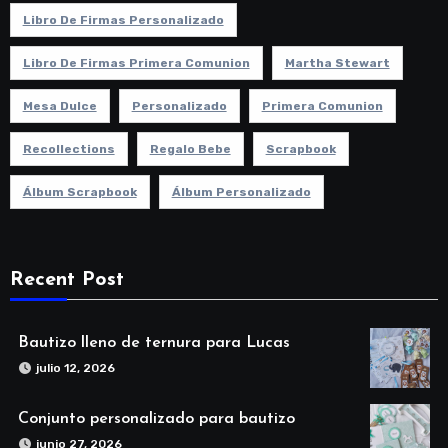
Libro De Firmas Personalizado
Libro De Firmas Primera Comunion
Martha Stewart
Mesa Dulce
Personalizado
Primera Comunion
Recollections
Regalo Bebe
Scrapbook
Álbum Scrapbook
Álbum Personalizado
Recent Post
Bautizo lleno de ternura para Lucas
julio 12, 2026
Conjunto personalizado para bautizo
junio 27, 2026