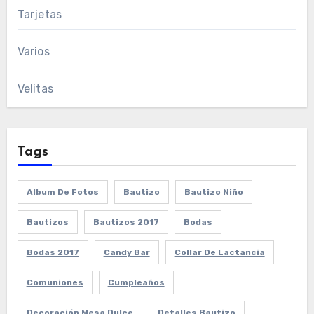
Tarjetas
Varios
Velitas
Tags
Album De Fotos
Bautizo
Bautizo Niño
Bautizos
Bautizos 2017
Bodas
Bodas 2017
Candy Bar
Collar De Lactancia
Comuniones
Cumpleaños
Decoración Mesa Dulce
Detalles Bautizo