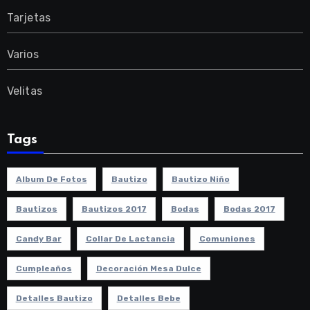
Tarjetas
Varios
Velitas
Tags
Album De Fotos
Bautizo
Bautizo Niño
Bautizos
Bautizos 2017
Bodas
Bodas 2017
Candy Bar
Collar De Lactancia
Comuniones
Cumpleaños
Decoración Mesa Dulce
Detalles Bautizo
Detalles Bebe