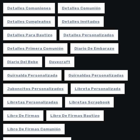
Detalles Comuniones
Detalles Comunión
Detalles Cumpleaños
Detalles Invitados
Detalles Para Bautizo
Detalles Personalizados
Detalles Primera Comunión
Diario De Embarazo
Diario Del Bebe
Dovecraft
Guirnalda Personalizada
Guirnaldas Personalizadas
Jaboncitos Personalizados
Libreta Personalizada
Libretas Personalizadas
Libretas Scrapbook
Libro De Firmas
Libro De Firmas Bautizo
Libro De Firmas Comunión