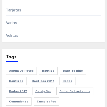
Tarjetas
Varios
Velitas
Tags
Album De Fotos
Bautizo
Bautizo Niño
Bautizos
Bautizos 2017
Bodas
Bodas 2017
Candy Bar
Collar De Lactancia
Comuniones
Cumpleaños