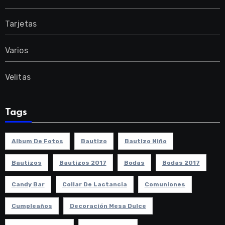
Tarjetas
Varios
Velitas
Tags
Album De Fotos
Bautizo
Bautizo Niño
Bautizos
Bautizos 2017
Bodas
Bodas 2017
Candy Bar
Collar De Lactancia
Comuniones
Cumpleaños
Decoración Mesa Dulce