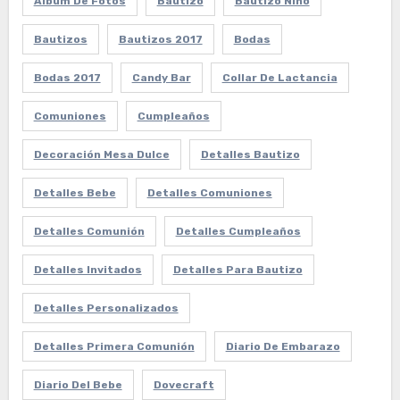
Album De Fotos
Bautizo
Bautizo Niño
Bautizos
Bautizos 2017
Bodas
Bodas 2017
Candy Bar
Collar De Lactancia
Comuniones
Cumpleaños
Decoración Mesa Dulce
Detalles Bautizo
Detalles Bebe
Detalles Comuniones
Detalles Comunión
Detalles Cumpleaños
Detalles Invitados
Detalles Para Bautizo
Detalles Personalizados
Detalles Primera Comunión
Diario De Embarazo
Diario Del Bebe
Dovecraft