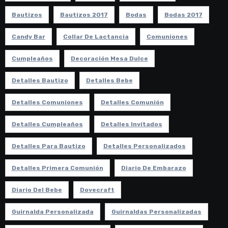
Bautizos
Bautizos 2017
Bodas
Bodas 2017
Candy Bar
Collar De Lactancia
Comuniones
Cumpleaños
Decoración Mesa Dulce
Detalles Bautizo
Detalles Bebe
Detalles Comuniones
Detalles Comunión
Detalles Cumpleaños
Detalles Invitados
Detalles Para Bautizo
Detalles Personalizados
Detalles Primera Comunión
Diario De Embarazo
Diario Del Bebe
Dovecraft
Guirnalda Personalizada
Guirnaldas Personalizadas