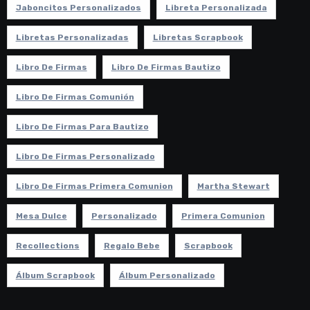
Jaboncitos Personalizados
Libreta Personalizada
Libretas Personalizadas
Libretas Scrapbook
Libro De Firmas
Libro De Firmas Bautizo
Libro De Firmas Comunión
Libro De Firmas Para Bautizo
Libro De Firmas Personalizado
Libro De Firmas Primera Comunion
Martha Stewart
Mesa Dulce
Personalizado
Primera Comunion
Recollections
Regalo Bebe
Scrapbook
Álbum Scrapbook
Álbum Personalizado