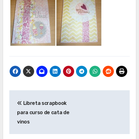
Navegación
Libreta scrapbook
de
para curso de cata de
entradas
vinos