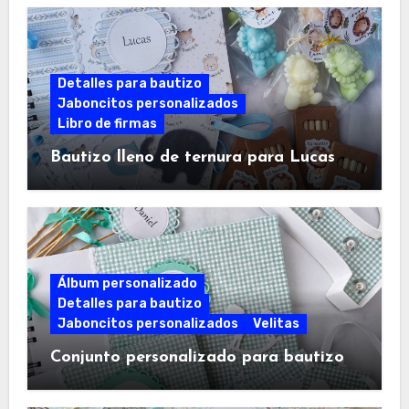
Detalles para bautizo
Jaboncitos personalizados
Libro de firmas
Bautizo lleno de ternura para Lucas
Álbum personalizado
Detalles para bautizo
Jaboncitos personalizados
Velitas
Conjunto personalizado para bautizo