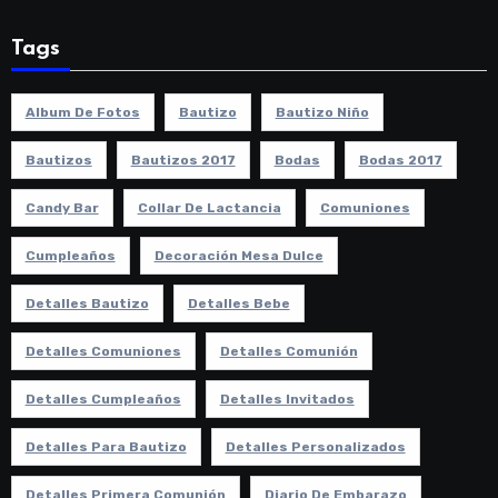
Tags
Album De Fotos
Bautizo
Bautizo Niño
Bautizos
Bautizos 2017
Bodas
Bodas 2017
Candy Bar
Collar De Lactancia
Comuniones
Cumpleaños
Decoración Mesa Dulce
Detalles Bautizo
Detalles Bebe
Detalles Comuniones
Detalles Comunión
Detalles Cumpleaños
Detalles Invitados
Detalles Para Bautizo
Detalles Personalizados
Detalles Primera Comunión
Diario De Embarazo