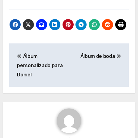
Navegación
Álbum
Álbum de boda
de
personalizado para
entradas
Daniel