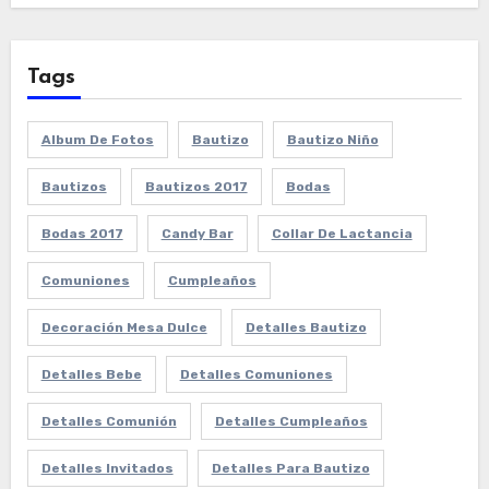
Tags
Album De Fotos
Bautizo
Bautizo Niño
Bautizos
Bautizos 2017
Bodas
Bodas 2017
Candy Bar
Collar De Lactancia
Comuniones
Cumpleaños
Decoración Mesa Dulce
Detalles Bautizo
Detalles Bebe
Detalles Comuniones
Detalles Comunión
Detalles Cumpleaños
Detalles Invitados
Detalles Para Bautizo