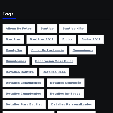
Tags
Album De Fotos
Bautizo
Bautizo Niño
Bautizos
Bautizos 2017
Bodas
Bodas 2017
Candy Bar
Collar De Lactancia
Comuniones
Cumpleaños
Decoración Mesa Dulce
Detalles Bautizo
Detalles Bebe
Detalles Comuniones
Detalles Comunión
Detalles Cumpleaños
Detalles Invitados
Detalles Para Bautizo
Detalles Personalizados