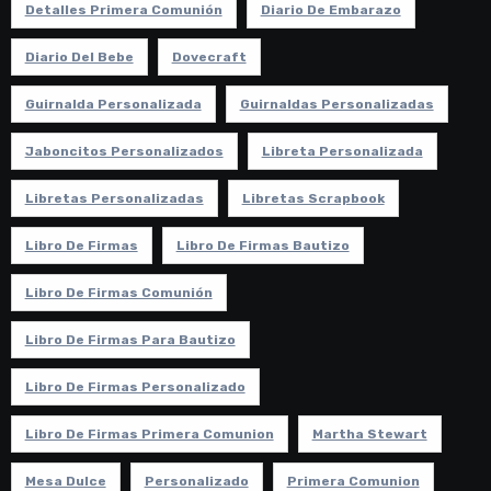
Detalles Primera Comunión
Diario De Embarazo
Diario Del Bebe
Dovecraft
Guirnalda Personalizada
Guirnaldas Personalizadas
Jaboncitos Personalizados
Libreta Personalizada
Libretas Personalizadas
Libretas Scrapbook
Libro De Firmas
Libro De Firmas Bautizo
Libro De Firmas Comunión
Libro De Firmas Para Bautizo
Libro De Firmas Personalizado
Libro De Firmas Primera Comunion
Martha Stewart
Mesa Dulce
Personalizado
Primera Comunion