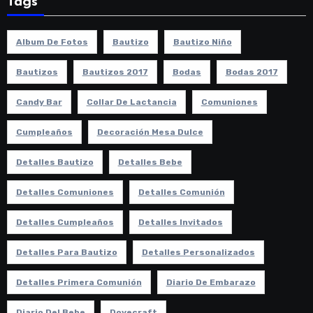
Tags
Album De Fotos
Bautizo
Bautizo Niño
Bautizos
Bautizos 2017
Bodas
Bodas 2017
Candy Bar
Collar De Lactancia
Comuniones
Cumpleaños
Decoración Mesa Dulce
Detalles Bautizo
Detalles Bebe
Detalles Comuniones
Detalles Comunión
Detalles Cumpleaños
Detalles Invitados
Detalles Para Bautizo
Detalles Personalizados
Detalles Primera Comunión
Diario De Embarazo
Diario Del Bebe
Dovecraft