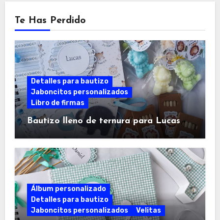
Te Has Perdido
Detalles para bautizo
Jaboncitos personalizados
Libro de firmas
Bautizo lleno de ternura para Lucas
Álbum personalizado
Detalles para bautizo
Jaboncitos personalizados
Velitas