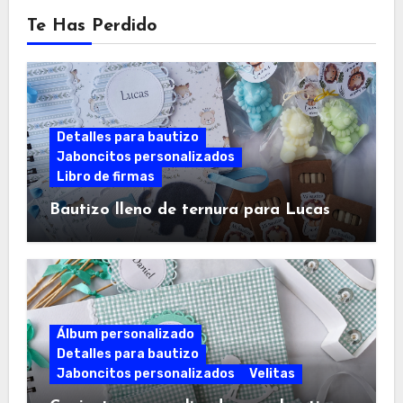
Te Has Perdido
Detalles para bautizo
Jaboncitos personalizados
Libro de firmas
Bautizo lleno de ternura para Lucas
Álbum personalizado
Detalles para bautizo
Jaboncitos personalizados
Velitas