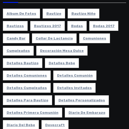
Album De Fotos
Bautizo
Bautizo Niño
Bautizos
Bautizos 2017
Bodas
Bodas 2017
Candy Bar
Collar De Lactancia
Comuniones
Cumpleaños
Decoración Mesa Dulce
Detalles Bautizo
Detalles Bebe
Detalles Comuniones
Detalles Comunión
Detalles Cumpleaños
Detalles Invitados
Detalles Para Bautizo
Detalles Personalizados
Detalles Primera Comunión
Diario De Embarazo
Diario Del Bebe
Dovecraft