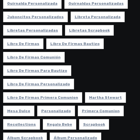
Guirnalda Personalizada
Guirnaldas Personalizadas
Jaboncitos Personalizados
Libreta Personalizada
Libretas Personalizadas
Libretas Scrapbook
Libro De Firmas
Libro De Firmas Bautizo
Libro De Firmas Comunión
Libro De Firmas Para Bautizo
Libro De Firmas Personalizado
Libro De Firmas Primera Comunion
Martha Stewart
Mesa Dulce
Personalizado
Primera Comunion
Recollections
Regalo Bebe
Scrapbook
Álbum Scrapbook
Álbum Personalizado