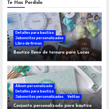
Te Has Perdido
Detalles para bautizo
Jaboncitos personalizados
Libro de firmas
Bautizo lleno de ternura para Lucas
Álbum personalizado
Detalles para bautizo
Jaboncitos personalizados
Velitas
Conjunto personalizado para bautizo