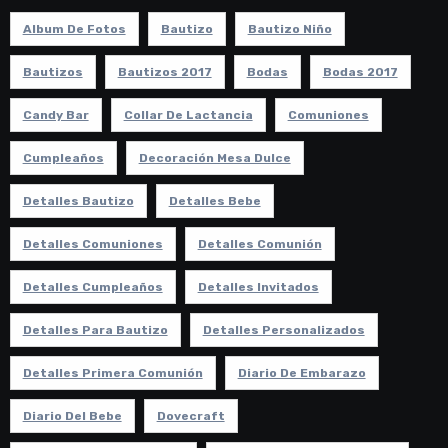
Album De Fotos
Bautizo
Bautizo Niño
Bautizos
Bautizos 2017
Bodas
Bodas 2017
Candy Bar
Collar De Lactancia
Comuniones
Cumpleaños
Decoración Mesa Dulce
Detalles Bautizo
Detalles Bebe
Detalles Comuniones
Detalles Comunión
Detalles Cumpleaños
Detalles Invitados
Detalles Para Bautizo
Detalles Personalizados
Detalles Primera Comunión
Diario De Embarazo
Diario Del Bebe
Dovecraft