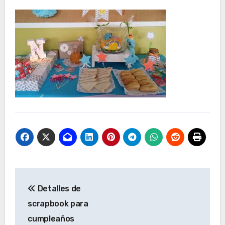
Navegación
Detalles de
de
scrapbook para
entradas
cumpleaños