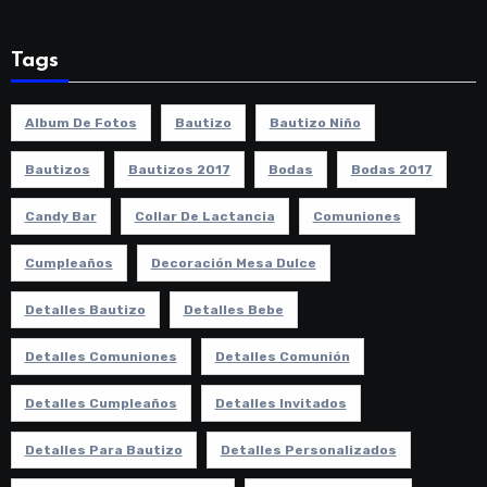
Tags
Album De Fotos
Bautizo
Bautizo Niño
Bautizos
Bautizos 2017
Bodas
Bodas 2017
Candy Bar
Collar De Lactancia
Comuniones
Cumpleaños
Decoración Mesa Dulce
Detalles Bautizo
Detalles Bebe
Detalles Comuniones
Detalles Comunión
Detalles Cumpleaños
Detalles Invitados
Detalles Para Bautizo
Detalles Personalizados