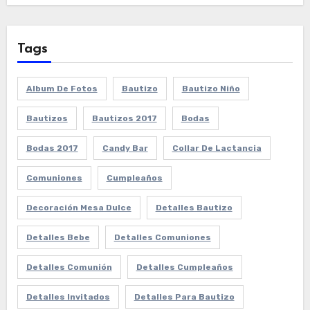
Tags
Album De Fotos
Bautizo
Bautizo Niño
Bautizos
Bautizos 2017
Bodas
Bodas 2017
Candy Bar
Collar De Lactancia
Comuniones
Cumpleaños
Decoración Mesa Dulce
Detalles Bautizo
Detalles Bebe
Detalles Comuniones
Detalles Comunión
Detalles Cumpleaños
Detalles Invitados
Detalles Para Bautizo