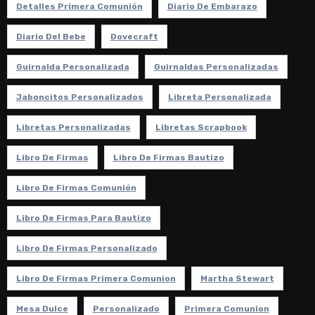
Detalles Primera Comunión
Diario De Embarazo
Diario Del Bebe
Dovecraft
Guirnalda Personalizada
Guirnaldas Personalizadas
Jaboncitos Personalizados
Libreta Personalizada
Libretas Personalizadas
Libretas Scrapbook
Libro De Firmas
Libro De Firmas Bautizo
Libro De Firmas Comunión
Libro De Firmas Para Bautizo
Libro De Firmas Personalizado
Libro De Firmas Primera Comunion
Martha Stewart
Mesa Dulce
Personalizado
Primera Comunion