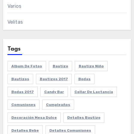
Varios
Velitas
Tags
Album De Fotos
Bautizo
Bautizo Niño
Bautizos
Bautizos 2017
Bodas
Bodas 2017
Candy Bar
Collar De Lactancia
Comuniones
Cumpleaños
Decoración Mesa Dulce
Detalles Bautizo
Detalles Bebe
Detalles Comuniones