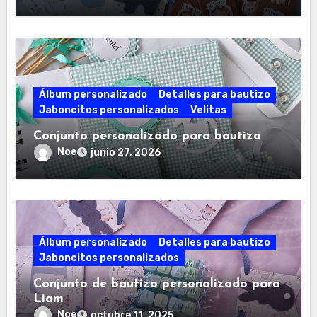
Álbum personalizado
Detalles para bautizo
Jaboncitos personalizados
Velitas
Conjunto personalizado para bautizo
Noe
junio 27, 2026
Álbum personalizado
Detalles para bautizo
Jaboncitos personalizados
Conjunto de bautizo personalizado para
Liam
Noe
octubre 11, 2025