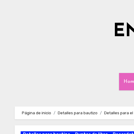
Ir
al
contenido
E
Hom
Página de inicio
Detalles para bautizo
Detalles para el