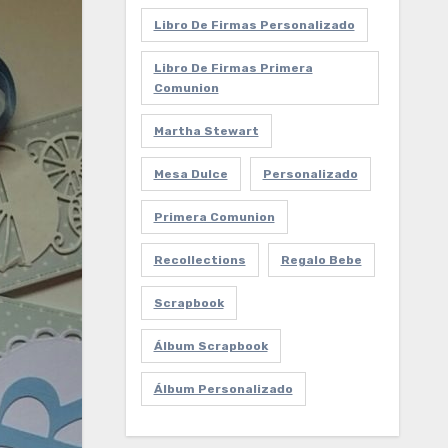
Libro De Firmas Personalizado
Libro De Firmas Primera
Comunion
Martha Stewart
Mesa Dulce
Personalizado
Primera Comunion
Recollections
Regalo Bebe
Scrapbook
Álbum Scrapbook
Álbum Personalizado