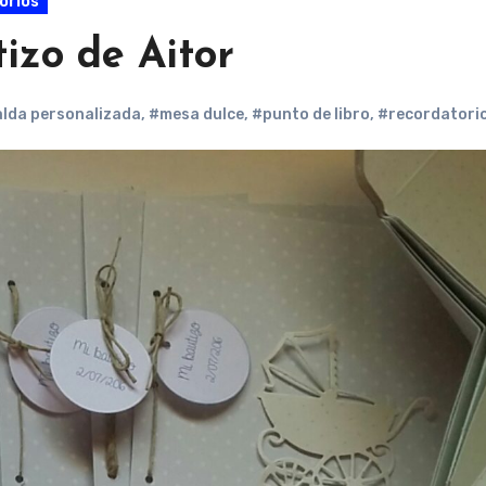
orios
izo de Aitor
lda personalizada
,
#mesa dulce
,
#punto de libro
,
#recordatorio