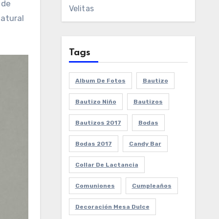
 de
Velitas
atural
Tags
Album De Fotos
Bautizo
Bautizo Niño
Bautizos
Bautizos 2017
Bodas
Bodas 2017
Candy Bar
Collar De Lactancia
Comuniones
Cumpleaños
Decoración Mesa Dulce