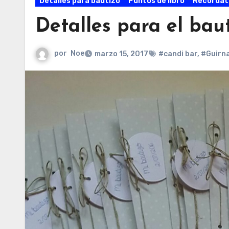
Detalles para bautizo
Puntos de libro
Recordat
Detalles para el baut
por
Noe
marzo 15, 2017
#candi bar
,
#Guirna