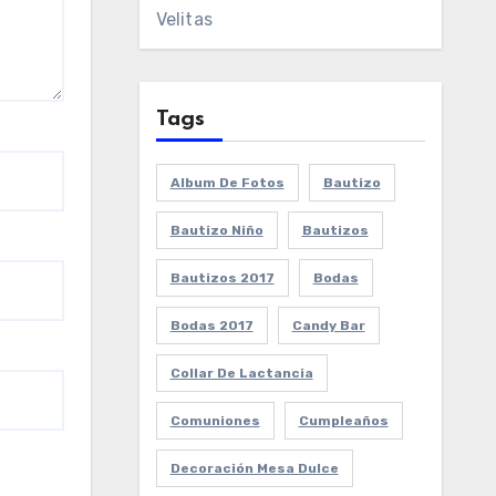
Velitas
Tags
Album De Fotos
Bautizo
Bautizo Niño
Bautizos
Bautizos 2017
Bodas
Bodas 2017
Candy Bar
Collar De Lactancia
Comuniones
Cumpleaños
Decoración Mesa Dulce