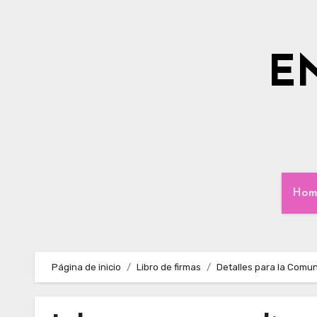
Ir
al
contenido
E
Hom
Página de inicio
Libro de firmas
Detalles para la Comu