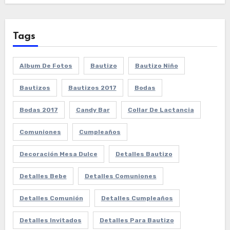
Tags
Album De Fotos
Bautizo
Bautizo Niño
Bautizos
Bautizos 2017
Bodas
Bodas 2017
Candy Bar
Collar De Lactancia
Comuniones
Cumpleaños
Decoración Mesa Dulce
Detalles Bautizo
Detalles Bebe
Detalles Comuniones
Detalles Comunión
Detalles Cumpleaños
Detalles Invitados
Detalles Para Bautizo