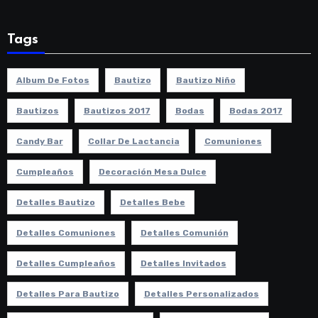
Tags
Album De Fotos
Bautizo
Bautizo Niño
Bautizos
Bautizos 2017
Bodas
Bodas 2017
Candy Bar
Collar De Lactancia
Comuniones
Cumpleaños
Decoración Mesa Dulce
Detalles Bautizo
Detalles Bebe
Detalles Comuniones
Detalles Comunión
Detalles Cumpleaños
Detalles Invitados
Detalles Para Bautizo
Detalles Personalizados