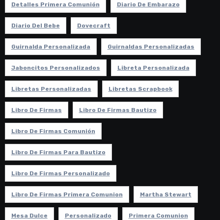
Detalles Primera Comunión
Diario De Embarazo
Diario Del Bebe
Dovecraft
Guirnalda Personalizada
Guirnaldas Personalizadas
Jaboncitos Personalizados
Libreta Personalizada
Libretas Personalizadas
Libretas Scrapbook
Libro De Firmas
Libro De Firmas Bautizo
Libro De Firmas Comunión
Libro De Firmas Para Bautizo
Libro De Firmas Personalizado
Libro De Firmas Primera Comunion
Martha Stewart
Mesa Dulce
Personalizado
Primera Comunion