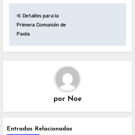
Navegación
Detalles para la
de
Primera Comunión de
entradas
Paola
por
Noe
Entradas Relacionadas