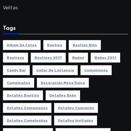
Velitas
Tags
Album De Fotos
Bautizo
Bautizo Niño
Bautizos
Bautizos 2017
Bodas
Bodas 2017
Candy Bar
Collar De Lactancia
Comuniones
Cumpleaños
Decoración Mesa Dulce
Detalles Bautizo
Detalles Bebe
Detalles Comuniones
Detalles Comunión
Detalles Cumpleaños
Detalles Invitados