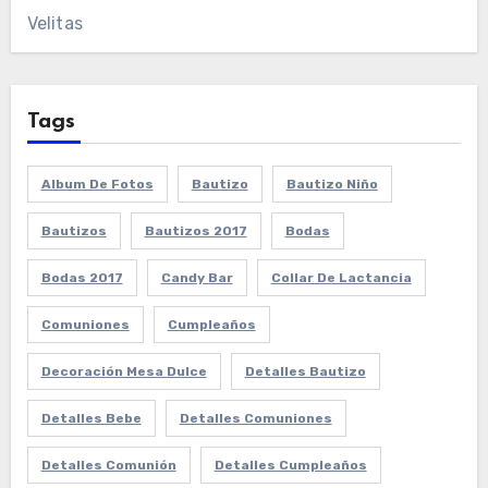
Velitas
Tags
Album De Fotos
Bautizo
Bautizo Niño
Bautizos
Bautizos 2017
Bodas
Bodas 2017
Candy Bar
Collar De Lactancia
Comuniones
Cumpleaños
Decoración Mesa Dulce
Detalles Bautizo
Detalles Bebe
Detalles Comuniones
Detalles Comunión
Detalles Cumpleaños