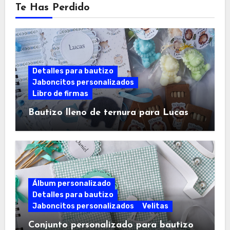
Te Has Perdido
Detalles para bautizo
Jaboncitos personalizados
Libro de firmas
Bautizo lleno de ternura para Lucas
Álbum personalizado
Detalles para bautizo
Jaboncitos personalizados
Velitas
Conjunto personalizado para bautizo