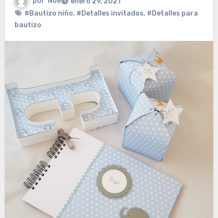
por
Noe
enero 29, 2021
#Bautizo niño
,
#Detalles invitados
,
#Detalles para
bautizo