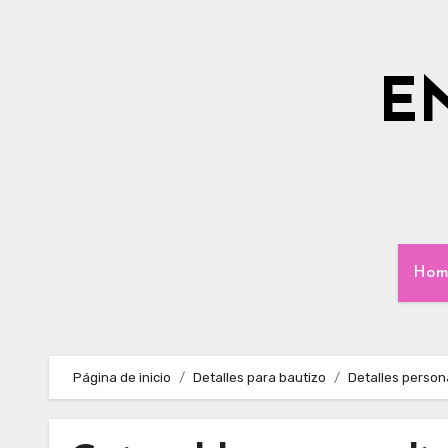
Ir
al
contenido
E
Hom
Página de inicio
Detalles para bautizo
Detalles person