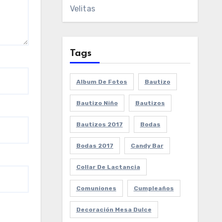
Velitas
Tags
Album De Fotos
Bautizo
Bautizo Niño
Bautizos
Bautizos 2017
Bodas
Bodas 2017
Candy Bar
Collar De Lactancia
Comuniones
Cumpleaños
Decoración Mesa Dulce