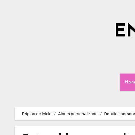
Ir
al
contenido
E
Hom
Página de inicio
Álbum personalizado
Detalles person