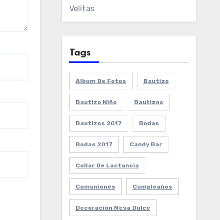
Velitas
Tags
Album De Fotos
Bautizo
Bautizo Niño
Bautizos
Bautizos 2017
Bodas
Bodas 2017
Candy Bar
Collar De Lactancia
Comuniones
Cumpleaños
Decoración Mesa Dulce