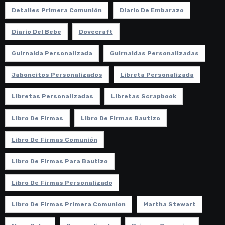
Detalles Primera Comunión
Diario De Embarazo
Diario Del Bebe
Dovecraft
Guirnalda Personalizada
Guirnaldas Personalizadas
Jaboncitos Personalizados
Libreta Personalizada
Libretas Personalizadas
Libretas Scrapbook
Libro De Firmas
Libro De Firmas Bautizo
Libro De Firmas Comunión
Libro De Firmas Para Bautizo
Libro De Firmas Personalizado
Libro De Firmas Primera Comunion
Martha Stewart