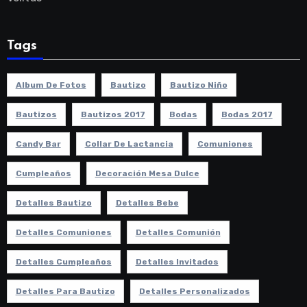
Tags
Album De Fotos
Bautizo
Bautizo Niño
Bautizos
Bautizos 2017
Bodas
Bodas 2017
Candy Bar
Collar De Lactancia
Comuniones
Cumpleaños
Decoración Mesa Dulce
Detalles Bautizo
Detalles Bebe
Detalles Comuniones
Detalles Comunión
Detalles Cumpleaños
Detalles Invitados
Detalles Para Bautizo
Detalles Personalizados