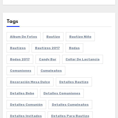
Tags
Album De Fotos
Bautizo
Bautizo Niño
Bautizos
Bautizos 2017
Bodas
Bodas 2017
Candy Bar
Collar De Lactancia
Comuniones
Cumpleaños
Decoración Mesa Dulce
Detalles Bautizo
Detalles Bebe
Detalles Comuniones
Detalles Comunión
Detalles Cumpleaños
Detalles Invitados
Detalles Para Bautizo