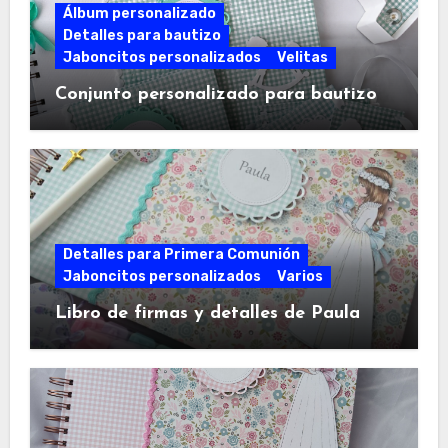
Álbum personalizado
Detalles para bautizo
Jaboncitos personalizados
Velitas
Conjunto personalizado para bautizo
Detalles para Primera Comunión
Jaboncitos personalizados
Varios
Libro de firmas y detalles de Paula