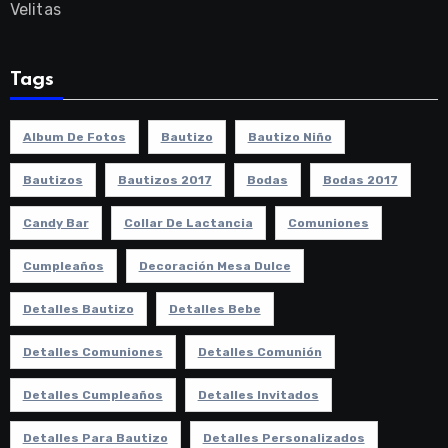
Velitas
Tags
Album De Fotos
Bautizo
Bautizo Niño
Bautizos
Bautizos 2017
Bodas
Bodas 2017
Candy Bar
Collar De Lactancia
Comuniones
Cumpleaños
Decoración Mesa Dulce
Detalles Bautizo
Detalles Bebe
Detalles Comuniones
Detalles Comunión
Detalles Cumpleaños
Detalles Invitados
Detalles Para Bautizo
Detalles Personalizados