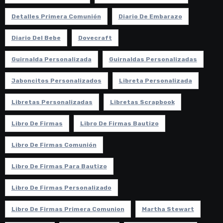
Detalles Primera Comunión
Diario De Embarazo
Diario Del Bebe
Dovecraft
Guirnalda Personalizada
Guirnaldas Personalizadas
Jaboncitos Personalizados
Libreta Personalizada
Libretas Personalizadas
Libretas Scrapbook
Libro De Firmas
Libro De Firmas Bautizo
Libro De Firmas Comunión
Libro De Firmas Para Bautizo
Libro De Firmas Personalizado
Libro De Firmas Primera Comunion
Martha Stewart