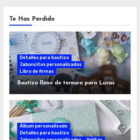
Te Has Perdido
Detalles para bautizo
Jaboncitos personalizados
Libro de firmas
Bautizo lleno de ternura para Lucas
Álbum personalizado
Detalles para bautizo
Jaboncitos personalizados
Velitas