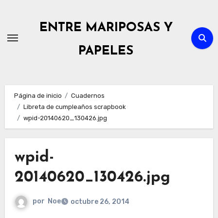
Ir
al
ENTRE MARIPOSAS Y
contenido
PAPELES
Página de inicio
Cuadernos
Libreta de cumpleaños scrapbook
wpid-20140620_130426.jpg
wpid-
20140620_130426.jpg
por
Noe
octubre 26, 2014