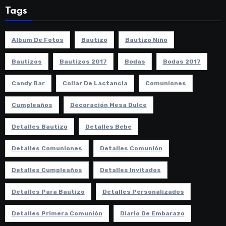
Tags
Album De Fotos
Bautizo
Bautizo Niño
Bautizos
Bautizos 2017
Bodas
Bodas 2017
Candy Bar
Collar De Lactancia
Comuniones
Cumpleaños
Decoración Mesa Dulce
Detalles Bautizo
Detalles Bebe
Detalles Comuniones
Detalles Comunión
Detalles Cumpleaños
Detalles Invitados
Detalles Para Bautizo
Detalles Personalizados
Detalles Primera Comunión
Diario De Embarazo