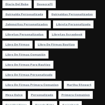
Diario Del Bebe
Dovecraft
Guirnalda Personalizada
Guirnaldas Personalizadas
Jaboncitos Personalizados
Libreta Personalizada
Libretas Personalizadas
Libretas Scrapbook
Libro De Firmas
Libro De Firmas Bautizo
Libro De Firmas Comunión
Libro De Firmas Para Bautizo
Libro De Firmas Personalizado
Libro De Firmas Primera Comunion
Martha Stewart
Mesa Dulce
Personalizado
Primera Comunion
Recollections
Regalo Bebe
Scrapbook