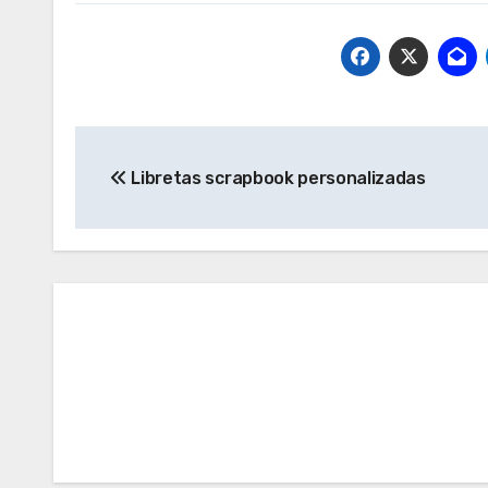
Navegación
Libretas scrapbook personalizadas
de
entradas