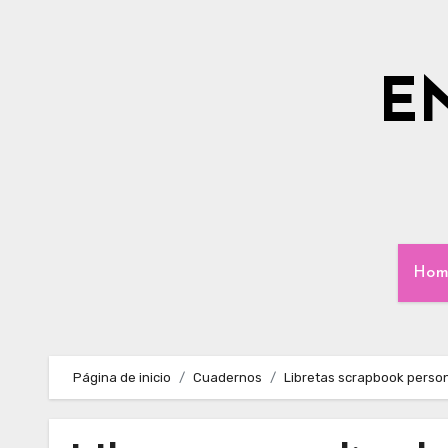
Ir
al
contenido
E
Hom
Página de inicio
Cuadernos
Libretas scrapbook perso