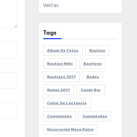
Velitas
Tags
Album De Fotos
Bautizo
Bautizo Niño
Bautizos
Bautizos 2017
Bodas
Bodas 2017
Candy Bar
Collar De Lactancia
Comuniones
Cumpleaños
Decoración Mesa Dulce