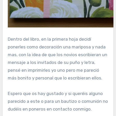
Dentro del libro, en la primera hoja decidí
ponerles como decoración una mariposa y nada
mas, con la idea de que los novios escribieran un
mensaje a los invitados de su puño y letra,
pensé en imprimirles yo uno pero me pareció
más bonito y personal que lo escribieran ellos.
Espero que os hay gustado y si queréis alguno
parecido a este o para un bautizo o comunión no
dudéis en poneros en contacto conmigo.