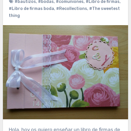
#bautizos
,
#bodas
,
#comuniones
,
#Libro de firmas
,
#Libro de firmas boda
,
#Recollections
,
#The sweetest
thing
Hola, hoy os quiero enseñar un libro de firmas de