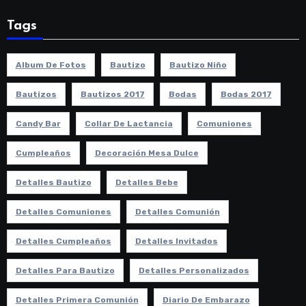
Tags
Album De Fotos
Bautizo
Bautizo Niño
Bautizos
Bautizos 2017
Bodas
Bodas 2017
Candy Bar
Collar De Lactancia
Comuniones
Cumpleaños
Decoración Mesa Dulce
Detalles Bautizo
Detalles Bebe
Detalles Comuniones
Detalles Comunión
Detalles Cumpleaños
Detalles Invitados
Detalles Para Bautizo
Detalles Personalizados
Detalles Primera Comunión
Diario De Embarazo