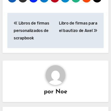
Navegación
Libros de firmas
Libro de firmas para
de
personalizados de
el bautizo de Axel
entradas
scrapbook
por
Noe