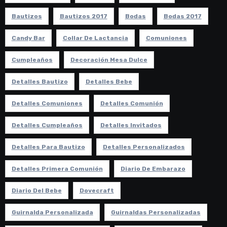
Bautizos
Bautizos 2017
Bodas
Bodas 2017
Candy Bar
Collar De Lactancia
Comuniones
Cumpleaños
Decoración Mesa Dulce
Detalles Bautizo
Detalles Bebe
Detalles Comuniones
Detalles Comunión
Detalles Cumpleaños
Detalles Invitados
Detalles Para Bautizo
Detalles Personalizados
Detalles Primera Comunión
Diario De Embarazo
Diario Del Bebe
Dovecraft
Guirnalda Personalizada
Guirnaldas Personalizadas