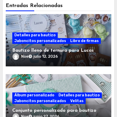
Entradas Relacionadas
Detalles para bautizo
Jaboncitos personalizados
Libro de firmas
Bautizo lleno de ternura para Lucas
Noe
julio 12, 2026
Álbum personalizado
Detalles para bautizo
Jaboncitos personalizados
Velitas
Conjunto personalizado para bautizo
Noe
junio 27, 2026