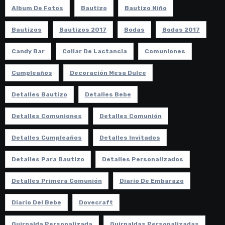
Album De Fotos
Bautizo
Bautizo Niño
Bautizos
Bautizos 2017
Bodas
Bodas 2017
Candy Bar
Collar De Lactancia
Comuniones
Cumpleaños
Decoración Mesa Dulce
Detalles Bautizo
Detalles Bebe
Detalles Comuniones
Detalles Comunión
Detalles Cumpleaños
Detalles Invitados
Detalles Para Bautizo
Detalles Personalizados
Detalles Primera Comunión
Diario De Embarazo
Diario Del Bebe
Dovecraft
Guirnalda Personalizada
Guirnaldas Personalizadas