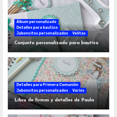
Álbum personalizado
Detalles para bautizo
Jaboncitos personalizados
Velitas
Conjunto personalizado para bautizo
Detalles para Primera Comunión
Jaboncitos personalizados
Varios
Libro de firmas y detalles de Paula