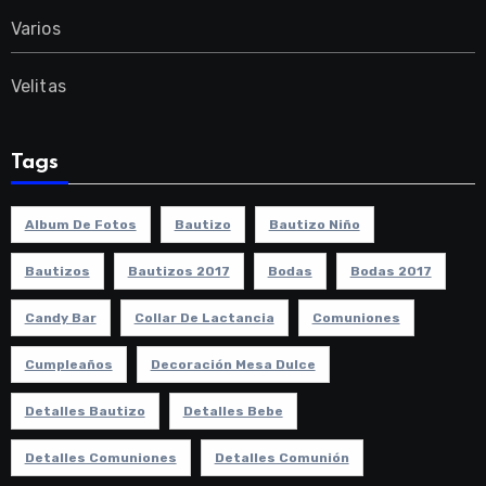
Varios
Velitas
Tags
Album De Fotos
Bautizo
Bautizo Niño
Bautizos
Bautizos 2017
Bodas
Bodas 2017
Candy Bar
Collar De Lactancia
Comuniones
Cumpleaños
Decoración Mesa Dulce
Detalles Bautizo
Detalles Bebe
Detalles Comuniones
Detalles Comunión