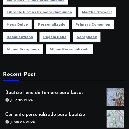
Libro De Firmas Primera Comunion
Martha Stewart
Mesa Dulce
Personalizado
Primera Comunion
Recollections
Regalo Bebe
Scrapbook
Álbum Scrapbook
Álbum Personalizado
Recent Post
Bautizo lleno de ternura para Lucas
julio 12, 2026
Conjunto personalizado para bautizo
junio 27, 2026