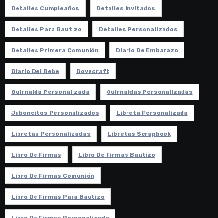
Detalles Cumpleaños
Detalles Invitados
Detalles Para Bautizo
Detalles Personalizados
Detalles Primera Comunión
Diario De Embarazo
Diario Del Bebe
Dovecraft
Guirnalda Personalizada
Guirnaldas Personalizadas
Jaboncitos Personalizados
Libreta Personalizada
Libretas Personalizadas
Libretas Scrapbook
Libro De Firmas
Libro De Firmas Bautizo
Libro De Firmas Comunión
Libro De Firmas Para Bautizo
Libro De Firmas Personalizado