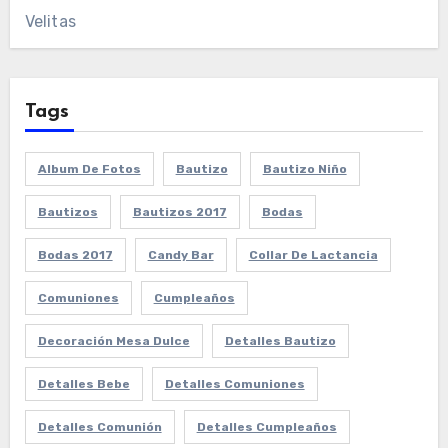
Velitas
Tags
Album De Fotos
Bautizo
Bautizo Niño
Bautizos
Bautizos 2017
Bodas
Bodas 2017
Candy Bar
Collar De Lactancia
Comuniones
Cumpleaños
Decoración Mesa Dulce
Detalles Bautizo
Detalles Bebe
Detalles Comuniones
Detalles Comunión
Detalles Cumpleaños