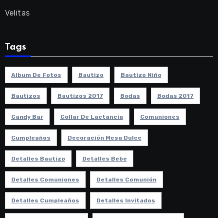
Velitas
Tags
Album De Fotos
Bautizo
Bautizo Niño
Bautizos
Bautizos 2017
Bodas
Bodas 2017
Candy Bar
Collar De Lactancia
Comuniones
Cumpleaños
Decoración Mesa Dulce
Detalles Bautizo
Detalles Bebe
Detalles Comuniones
Detalles Comunión
Detalles Cumpleaños
Detalles Invitados