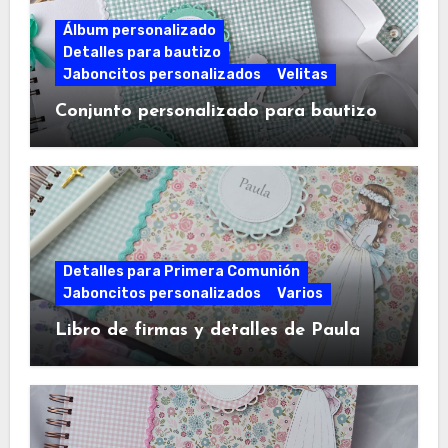
Álbum personalizado
Detalles para bautizo
Jaboncitos personalizados
Velitas
Conjunto personalizado para bautizo
Detalles para Primera Comunión
Jaboncitos personalizados
Varios
Libro de firmas y detalles de Paula