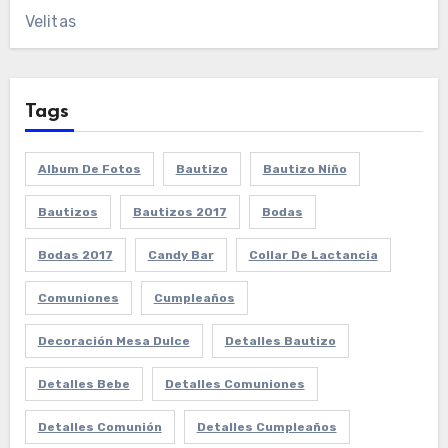
Velitas
Tags
Album De Fotos
Bautizo
Bautizo Niño
Bautizos
Bautizos 2017
Bodas
Bodas 2017
Candy Bar
Collar De Lactancia
Comuniones
Cumpleaños
Decoración Mesa Dulce
Detalles Bautizo
Detalles Bebe
Detalles Comuniones
Detalles Comunión
Detalles Cumpleaños