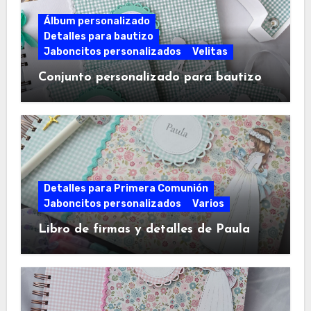
Álbum personalizado
Detalles para bautizo
Jaboncitos personalizados
Velitas
Conjunto personalizado para bautizo
Detalles para Primera Comunión
Jaboncitos personalizados
Varios
Libro de firmas y detalles de Paula