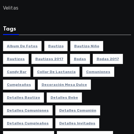
Velitas
Tags
Album De Fotos
Bautizo
Bautizo Niño
Bautizos
Bautizos 2017
Bodas
Bodas 2017
Candy Bar
Collar De Lactancia
Comuniones
Cumpleaños
Decoración Mesa Dulce
Detalles Bautizo
Detalles Bebe
Detalles Comuniones
Detalles Comunión
Detalles Cumpleaños
Detalles Invitados