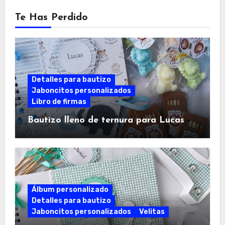
Te Has Perdido
Detalles para bautizo
Jaboncitos personalizados
Libro de firmas
Bautizo lleno de ternura para Lucas
Álbum personalizado
Detalles para bautizo
Jaboncitos personalizados
Velitas