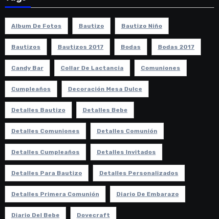
Album De Fotos
Bautizo
Bautizo Niño
Bautizos
Bautizos 2017
Bodas
Bodas 2017
Candy Bar
Collar De Lactancia
Comuniones
Cumpleaños
Decoración Mesa Dulce
Detalles Bautizo
Detalles Bebe
Detalles Comuniones
Detalles Comunión
Detalles Cumpleaños
Detalles Invitados
Detalles Para Bautizo
Detalles Personalizados
Detalles Primera Comunión
Diario De Embarazo
Diario Del Bebe
Dovecraft