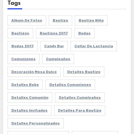
Tags
Album De Fotos
Bautizo
Bautizo Niño
Bautizos
Bautizos 2017
Bodas
Bodas 2017
Candy Bar
Collar De Lactancia
Comuniones
Cumpleaños
Decoración Mesa Dulce
Detalles Bautizo
Detalles Bebe
Detalles Comuniones
Detalles Comunión
Detalles Cumpleaños
Detalles Invitados
Detalles Para Bautizo
Detalles Personalizados